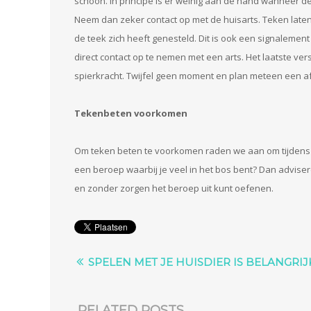
schoon. In principe is er weinig aan de hand wanneer de
Neem dan zeker contact op met de huisarts. Teken laten
de teek zich heeft genesteld. Dit is ook een signaleme
direct contact op te nemen met een arts. Het laatste ver
spierkracht. Twijfel geen moment en plan meteen een af
Tekenbeten voorkomen
Om teken beten te voorkomen raden we aan om tijdens 
een beroep waarbij je veel in het bos bent? Dan advis
en zonder zorgen het beroep uit kunt oefenen.
SPELEN MET JE HUISDIER IS BELANGRIJ
RELATED POSTS