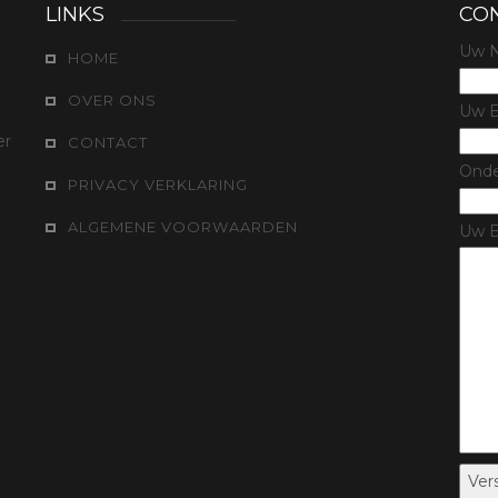
LINKS
CO
l
Uw N
HOME
OVER ONS
Uw E
er
CONTACT
Ond
PRIVACY VERKLARING
ALGEMENE VOORWAARDEN
Uw B