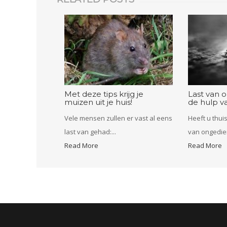
Met deze tips krijg je
Last van 
muizen uit je huis!
de hulp va
Vele mensen zullen er vast al eens
Heeft u thui
last van gehad:...
van ongedier
Read More
Read More