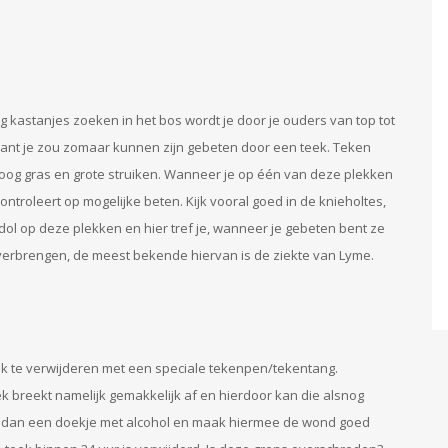
kastanjes zoeken in het bos wordt je door je ouders van top tot
 want je zou zomaar kunnen zijn gebeten door een teek. Teken
hoog gras en grote struiken. Wanneer je op één van deze plekken
controleert op mogelijke beten. Kijk vooral goed in de knieholtes,
 dol op deze plekken en hier tref je, wanneer je gebeten bent ze
erbrengen, de meest bekende hiervan is de ziekte van Lyme.
ijk te verwijderen met een speciale tekenpen/tekentang.
ek breekt namelijk gemakkelijk af en hierdoor kan die alsnog
 pak dan een doekje met alcohol en maak hiermee de wond goed