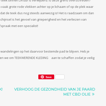
 teek binnen 24 uur is verwijderd. Is deze grens overschreden?
 vaak grote rode vlekken achter op je lichaam of op de plek waar
nt dat de teek dus nog steeds aanwezig is! Het is raadzaam om dan
schijnsel is het gevoel van grieperigheid en het verliezen van
spraak met een specialist!
wandelingen op het daarvoor bestemde pad te blijven. Heb je
eren we om
TEEKWERENDE KLEDING
aan te schaffen zodat je veilig
Save
K!
VERHOOG DE GEZONDHEID VAN JE PAARD
MET CBD OLIE