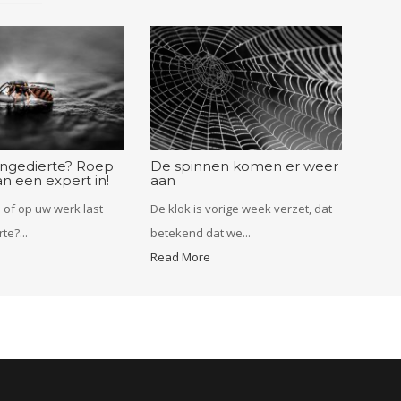
ongedierte? Roep
De spinnen komen er weer
n een expert in!
aan
s of op uw werk last
De klok is vorige week verzet, dat
te?...
betekend dat we...
Read More