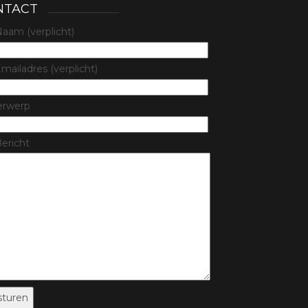
NTACT
aam (verplicht)
mailadres (verplicht)
erwerp
ericht