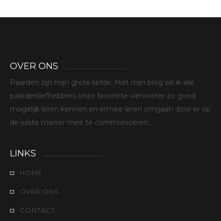
OVER ONS
Paarden zijn mijn grote liefde. Met mijn blog wil ik alle
paardenliefhebbers onze favoriete viervoeter zo goed
mogelijk leren kennen en ermee leren omgaan door er op
de juiste manier mee te communiceren...
LINKS
HOME
OVER ONS
CONTACT