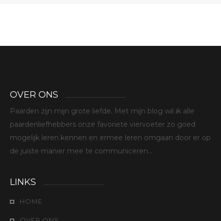
OVER ONS
Paarden zijn mijn grote liefde. Met mijn blog wil ik alle
paardenliefhebbers onze favoriete viervoeter zo goed
mogelijk leren kennen en ermee leren omgaan door er op
de juiste manier mee te communiceren...
LINKS
HOME
OVER ONS