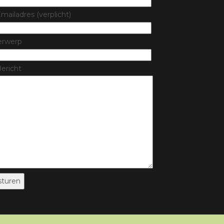
mailadres (verplicht)
erwerp
ericht