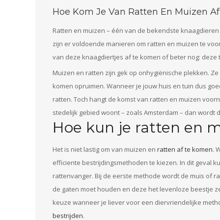
Hoe Kom Je Van Ratten En Muizen Af
Ratten en muizen – één van de bekendste knaagdieren op 
zijn er voldoende manieren om ratten en muizen te voork
van deze knaagdiertjes af te komen of beter nog: deze
Muizen en ratten zijn gek op onhygiënische plekken. Ze
komen opruimen. Wanneer je jouw huis en tuin dus goe
ratten. Toch hangt de komst van ratten en muizen voorn
stedelijk gebied woont – zoals Amsterdam – dan wordt d
Hoe kun je ratten en 
Het is niet lastig om van muizen en
ratten af te komen
. 
efficiente bestrijdingsmethoden te kiezen. In dit geval 
rattenvanger. Bij de eerste methode wordt de muis of ra
de gaten moet houden en deze het levenloze beestje ze
keuze wanneer je liever voor een diervriendelijke method
bestrijden
.