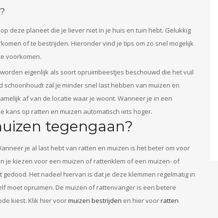
?
deze planeet die je liever niet in je huis en tuin hebt. Gelukkig
omen of te bestrijden. Hieronder vind je tips om zo snel mogelijk
 te voorkomen.
 worden eigenlijk als soort opruimbeestjes beschouwd die het vuil
d schoonhoudt zal je minder snel last hebben van muizen en
amelijk af van de locatie waar je woont. Wanneer je in een
e kans op ratten en muizen automatisch iets hoger.
muizen tegengaan?
Wanneer je al last hebt van ratten en muizen is het beter om voor
kun je kiezen voor een muizen of rattenklem of een muizen- of
t gedood. Het nadeel hiervan is dat je deze klemmen regelmatig in
lf moet opruimen. De muizen of rattenvanger is een betere
e kiest. Klik hier voor
muizen bestrijden
en hier voor
ratten