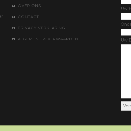
OVER ONS
Uw E
er
CONTACT
Ond
PRIVACY VERKLARING
ALGEMENE VOORWAARDEN
Uw B