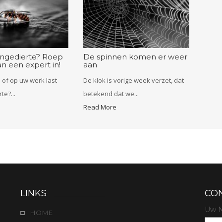
ongedierte? Roep
De spinnen komen er weer
n een expert in!
aan
s of op uw werk last
De klok is vorige week verzet, dat
te?...
betekend dat we...
Read More
LINKS
CO
l
Uw N
HOME