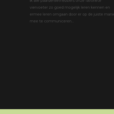
ik alle paardenliefhebbers onze favoriete
viervoeter zo goed mogelijk leren kennen en
ermee leren omgaan door er op de juiste mani
mee te communiceren...