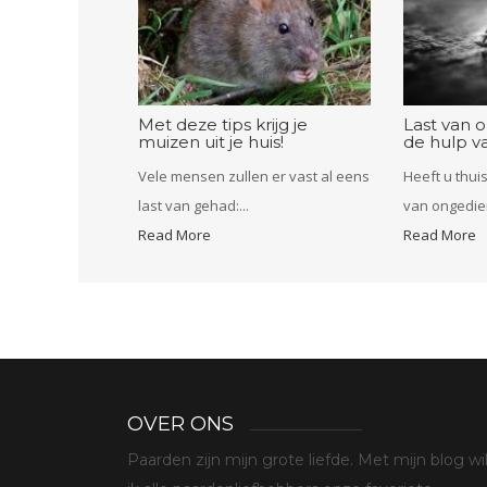
Met deze tips krijg je
Last van 
muizen uit je huis!
de hulp va
Vele mensen zullen er vast al eens
Heeft u thui
last van gehad:...
van ongedier
Read More
Read More
OVER ONS
Paarden zijn mijn grote liefde. Met mijn blog wi